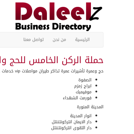
الرئيسية
من نحن
تواصل معنا
حملة الركن الخامس للحج وا
حج وعمرة تأشيرات عمرة تذاكر طيران مواصلات vip خدمات حملات جوي وبري برامج حج مميزة حج شامل – حج سريع – حج التحاق
الصفوة
ابراج زمزم
موفيمبك
فورمت الشهداء
المدينة المنورة
انوار المدينة
دار الايمان انتركونتننتل
دار التقوى انتركونتننتل